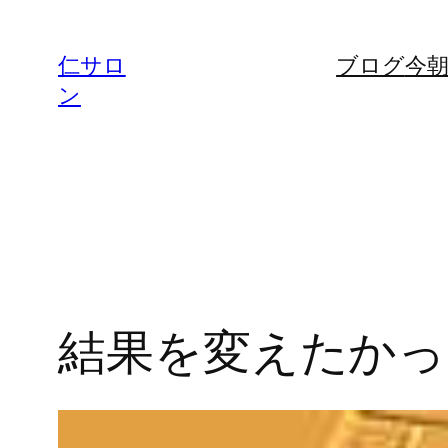
内
容
仁サロ
ブログ
今
を
ン
ス
キ
ッ
プ
結果を変えたかっ