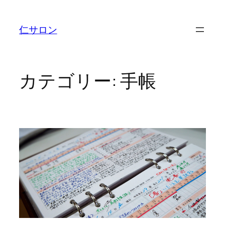
内
容
仁サロン
を
ス
キ
ッ
カテゴリー:
手帳
プ