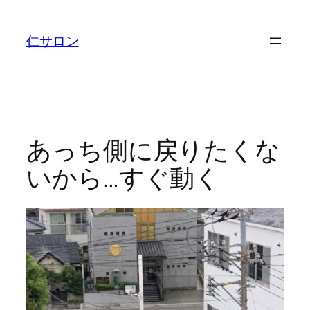
内
容
仁サロン
を
ス
キ
ッ
プ
あっち側に戻りたくな
いから…すぐ動く