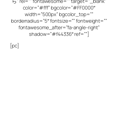
ら” rel=”” fontawesome=”” target=”_blank”
color=”#fff” bgcolor=”#FF0000″
width=”500px” bgcolor_top=””
borderradius=”5″ fontsize=”” fontweight=””
fontawesome_after=”fa-angle-right”
shadow=”#f44336″ ref=””]
[pc]