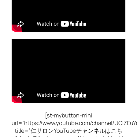
[st-mybutton-mini
url=”https://www.youtube.com/channel/UClZEu
title=”仁サロンYouTubeチャンネルはこち