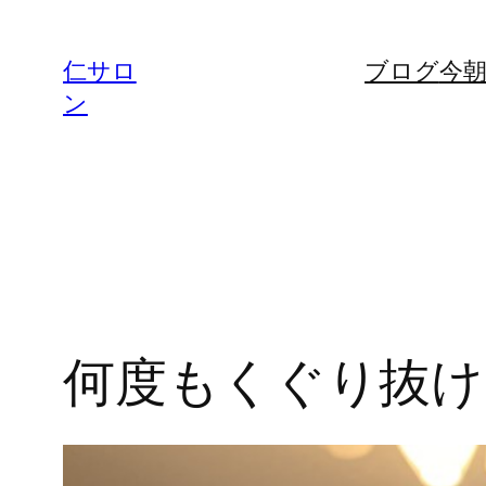
内
容
仁サロ
ブログ
今
を
ン
ス
キ
ッ
プ
何度もくぐり抜け