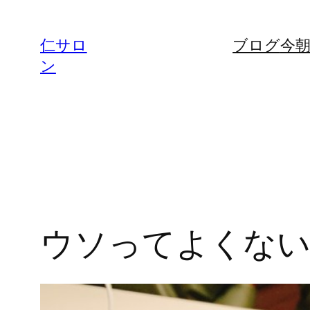
内
容
仁サロ
ブログ
今
を
ン
ス
キ
ッ
プ
ウソってよくな