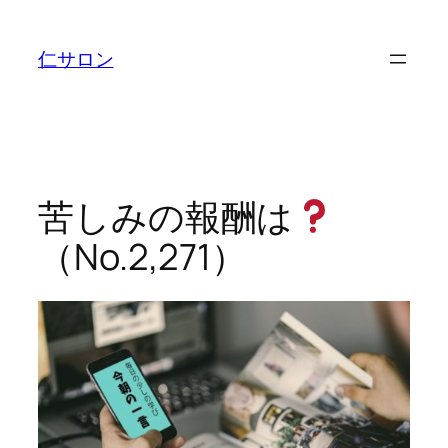
内
容
仁サロン
を
ス
キ
ッ
プ
苦しみの報酬は
（No.2,271）