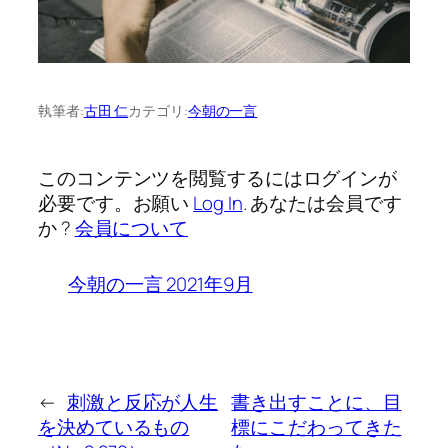
執筆者:
古田 仁
カテゴリ:
今朝の一言
このコンテンツを閲覧するにはログインが
必要です。お願い
Log In
. あなたは会員です
か ?
会員について
今朝の一言 2021年9月
←
刺激と反応が人生
書き出すことに、目
を決めているもの
標にこだわってきた