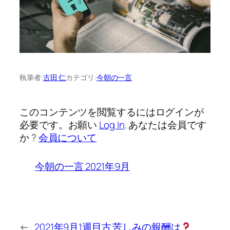
執筆者:
古田 仁
カテゴリ:
今朝の一言
このコンテンツを閲覧するにはログインが
必要です。お願い
Log In
. あなたは会員です
か ?
会員について
今朝の一言 2021年9月
←
2021年9月1週目古
苦しみの報酬は