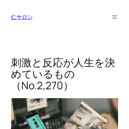
内
容
仁サロン
を
ス
キ
ッ
プ
刺激と反応が人生を決
めているもの
（No.2,270）