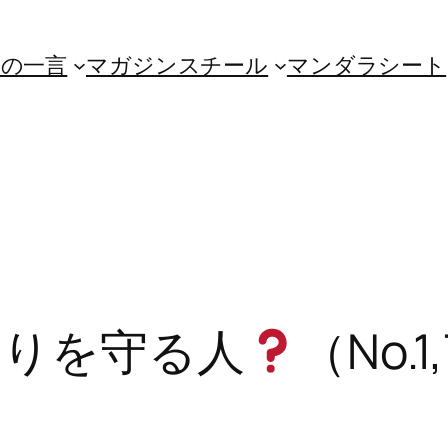
朝の一言
マガジンスチール
マンダラシート
周りを守る人
（No.1