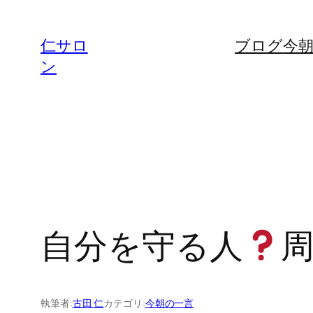
内
容
仁サロ
ブログ
今
を
ン
ス
キ
ッ
プ
自分を守る人
執筆者:
古田 仁
カテゴリ:
今朝の一言