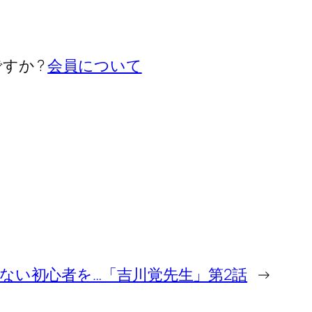
すか ?
会員について
ない初心者を…「吉川覚先生」第2話
→