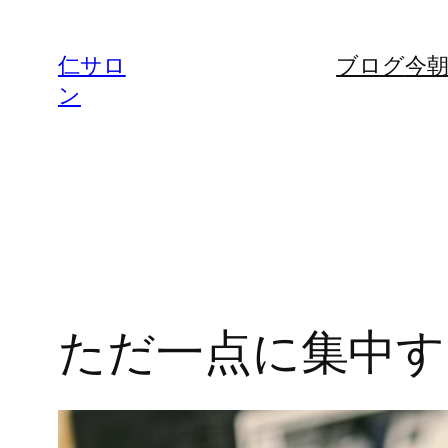
内
容
仁サロ
ブログ
今
を
ン
ス
キ
ッ
プ
ただ一点に集中する（