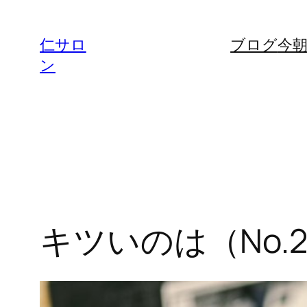
内
容
仁サロ
ブログ
今
を
ン
ス
キ
ッ
プ
キツいのは（No.2