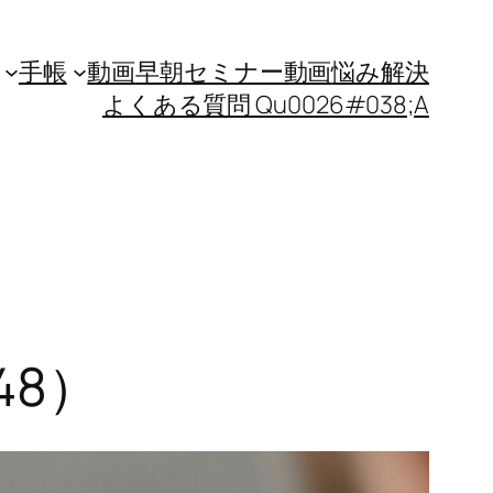
手帳
動画
早朝セミナー動画
悩み解決
よくある質問 Qu0026#038;A
348）