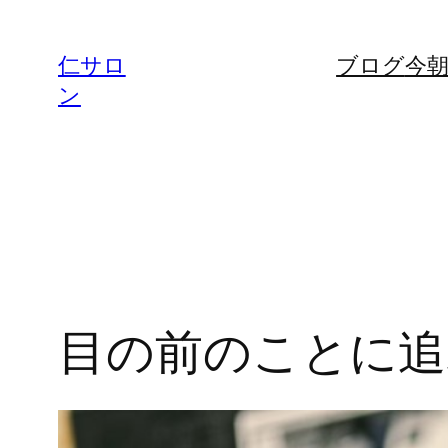
内
容
仁サロ
ブログ
今
を
ン
ス
キ
ッ
プ
目の前のことに追