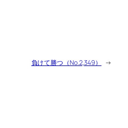
負けて勝つ（No.2,349）
→