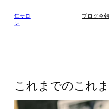
内
容
仁サロ
ブログ
今
を
ン
ス
キ
ッ
プ
これまでのこれまで