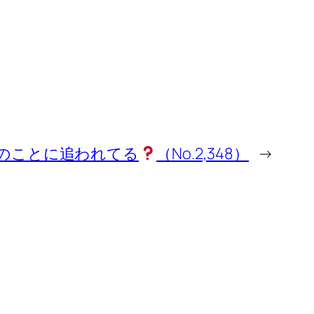
のことに追われてる
（No.2,348）
→