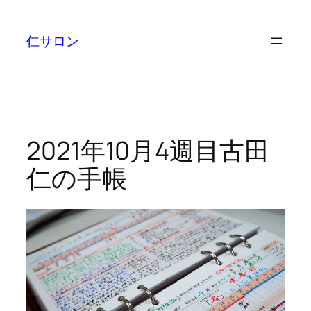
内
容
仁サロン
を
ス
キ
ッ
プ
2021年10月4週目古田
仁の手帳