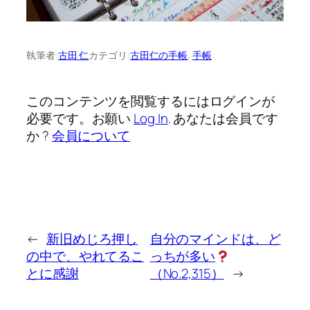
執筆者:
古田 仁
カテゴリ:
古田仁の手帳
, 
手帳
このコンテンツを閲覧するにはログインが
必要です。お願い
Log In
. あなたは会員です
か ?
会員について
←
新旧めじろ押し
自分のマインドは、ど
の中で、やれてるこ
っちが多い
とに感謝
（No.2,315）
→