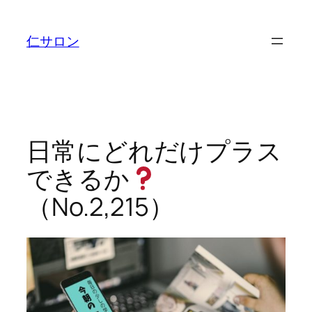
内
容
仁サロン
を
ス
キ
ッ
プ
日常にどれだけプラス
できるか
（No.2,215）