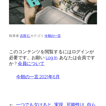
執筆者:
古田 仁
カテゴリ:
今朝の一言
このコンテンツを閲覧するにはログインが
必要です。お願い
Log In
. あなたは会員です
か ?
会員について
今朝の一言 2021年6月
←
一つでも欠けると…実現
可能性は…自ら