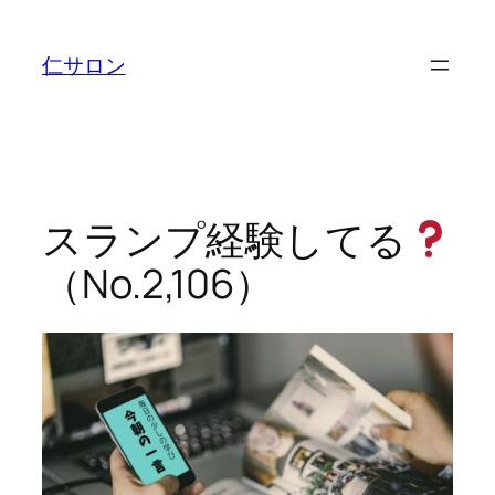
内
容
仁サロン
を
ス
キ
ッ
プ
スランプ経験してる
（No.2,106）