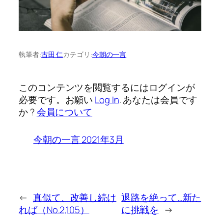
執筆者:
古田 仁
カテゴリ:
今朝の一言
このコンテンツを閲覧するにはログインが
必要です。お願い
Log In
. あなたは会員です
か ?
会員について
今朝の一言 2021年3月
←
真似て、改善し続け
退路を絶って…新た
れば（No.2,105）
に挑戦を
→