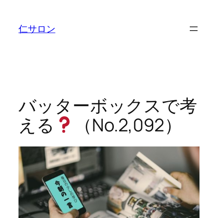
内
容
仁サロン
を
ス
キ
ッ
プ
バッターボックスで考
える
（No.2,092）