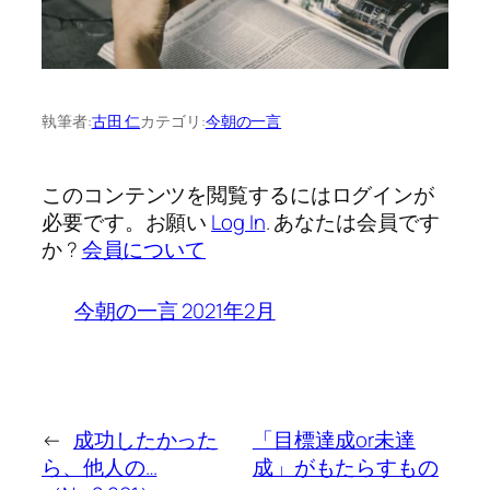
執筆者:
古田 仁
カテゴリ:
今朝の一言
このコンテンツを閲覧するにはログインが
必要です。お願い
Log In
. あなたは会員です
か ?
会員について
今朝の一言 2021年2月
←
成功したかった
「目標達成or未達
ら、他人の…
成」がもたらすもの