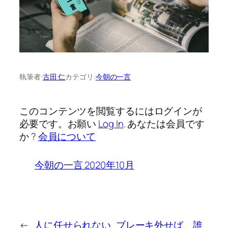
執筆者:
古田 仁
カテゴリ:
今朝の一言
このコンテンツを閲覧するにはログインが
必要です。お願い
Log In
. あなたは会員です
か ?
会員について
今朝の一言 2020年10月
←
人に任せられない
ブレーキ外せば、誰