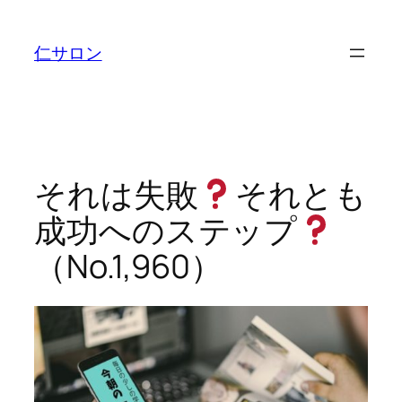
内
容
仁サロン
を
ス
キ
ッ
プ
それは失敗
それとも
成功へのステップ
（No.1,960）