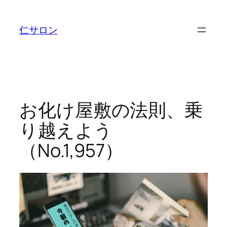
内
容
仁サロン
を
ス
キ
ッ
プ
お化け屋敷の法則、乗
り越えよう
（No.1,957）