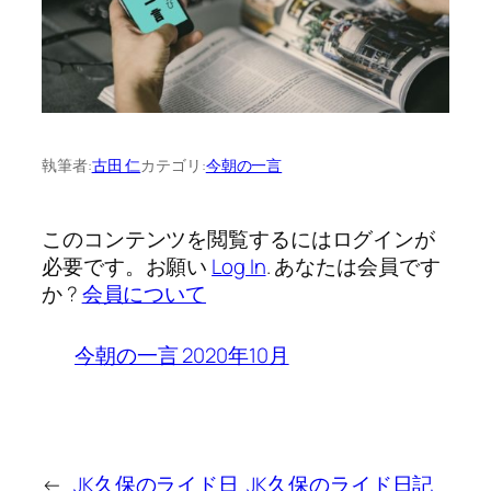
執筆者:
古田 仁
カテゴリ:
今朝の一言
このコンテンツを閲覧するにはログインが
必要です。お願い
Log In
. あなたは会員です
か ?
会員について
今朝の一言 2020年10月
←
JK久保のライド日
JK久保のライド日記