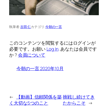
執筆者:
古田 仁
カテゴリ:
今朝の一言
このコンテンツを閲覧するにはログインが
必要です。お願い
Log In
. あなたは会員です
か ?
会員について
今朝の一言 2020年10月
←
【動画】信頼関係を築
挑戦し続けてき
く大切な5つのこと
たからこそ
→