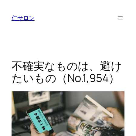
内
容
仁サロン
を
ス
キ
ッ
プ
不確実なものは、避け
たいもの（No.1,954）