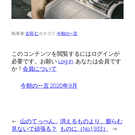
執筆者:
古田 仁
カテゴリ:
今朝の一言
このコンテンツを閲覧するにはログインが
必要です。お願い
Log In
. あなたは会員です
か ?
会員について
今朝の一言 2020年9月
←
山のてっぺん…
消えるものより、膨らむ
見ないで頑張る？
ものに（No.1,933）
→