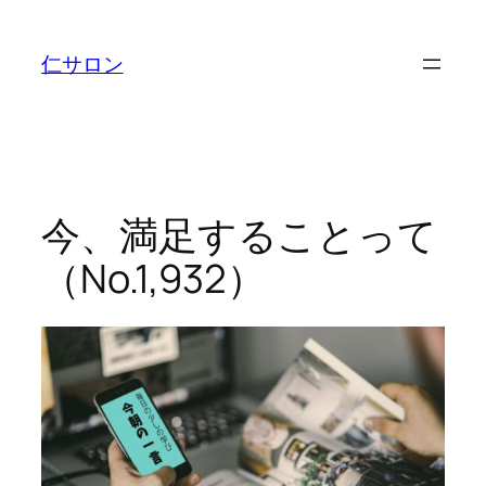
内
容
仁サロン
を
ス
キ
ッ
プ
今、満足することって
（No.1,932）