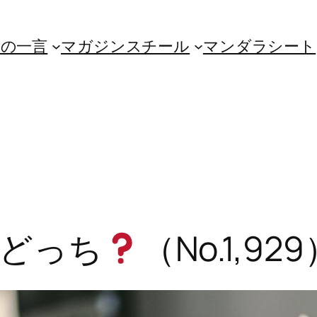
朝の一言
マガジンスチール
マンダラシート
どっち
（No.1,92