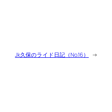
Jk久保のライド日記（No.16）
→