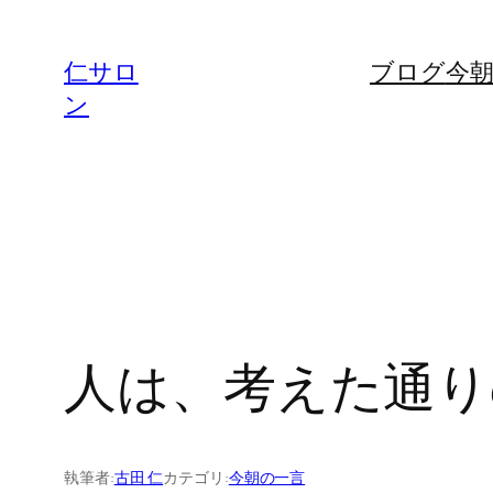
内
容
仁サロ
ブログ
今
を
ン
ス
キ
ッ
プ
人は、考えた通りの
執筆者:
古田 仁
カテゴリ:
今朝の一言