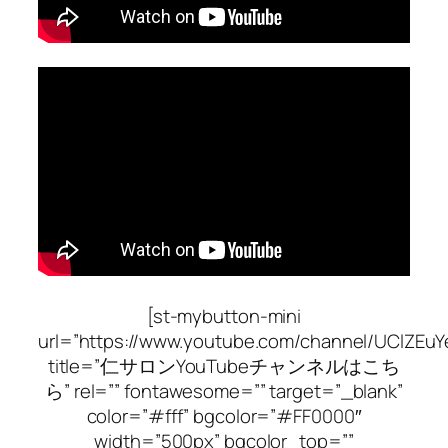
[st-mybutton-mini
url=”https://www.youtube.com/channel/UClZEu
title=”仁サロンYouTubeチャンネルはこち
ら” rel=”” fontawesome=”” target=”_blank”
color=”#fff” bgcolor=”#FF0000″
width=”500px” bgcolor_top=””