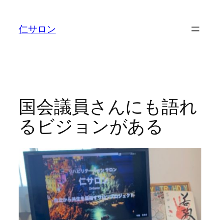
内
容
仁サロン
を
ス
キ
ッ
プ
国会議員さんにも語れ
るビジョンがある