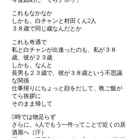
これもなかなか
しかも、白チャンと村田くん2人
３８歳で同じ歳なんだとか
これも奇遇で
私と白チャンが出逢ったのも、私が３８
歳、彼が２３歳
しかも、なんと
長男も２３歳で、彼が３８歳という不思議
な関係
仕事帰りにちょっと顔をだして、晩ご飯が
てら挨拶に
そのまま帰して
0時では物足らず
さらに、4人でもう一件ってことで近くの居
酒屋へ（汗）