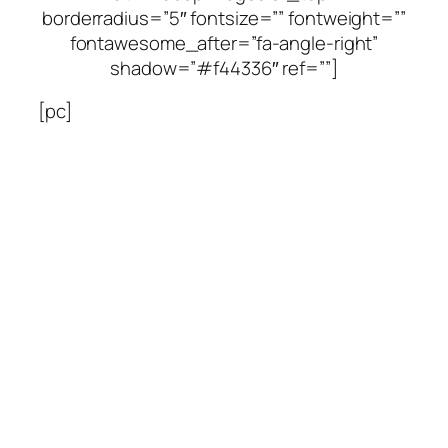
borderradius=”5″ fontsize=”” fontweight=””
fontawesome_after=”fa-angle-right”
shadow=”#f44336″ ref=””]
[pc]