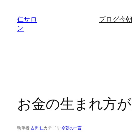
内
容
仁サロ
ブログ
今
を
ン
ス
キ
ッ
プ
お金の生まれ方が変
執筆者:
古田 仁
カテゴリ:
今朝の一言