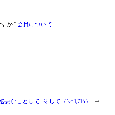
すか ?
会員について
要なことして…そして（No.1,714）
→