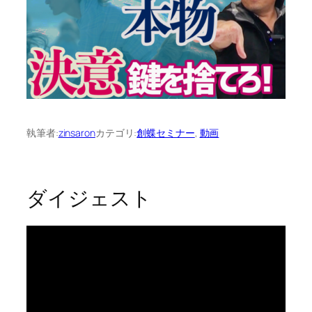
執筆者:
zinsaron
カテゴリ:
創蝶セミナー
, 
動画
ダイジェスト