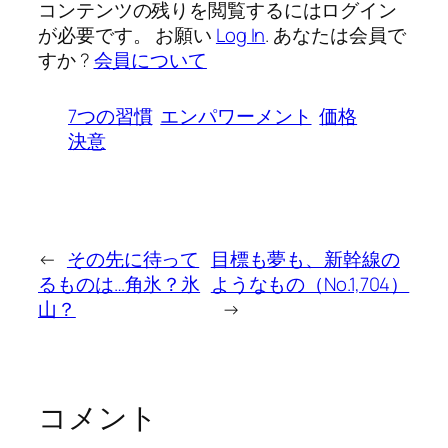
コンテンツの残りを閲覧するにはログイン
が必要です。 お願い
Log In
. あなたは会員で
すか ?
会員について
7つの習慣
エンパワーメント
価格
決意
←
その先に待って
目標も夢も、新幹線の
るものは…角氷？氷
ようなもの（No.1,704）
山？
→
コメント