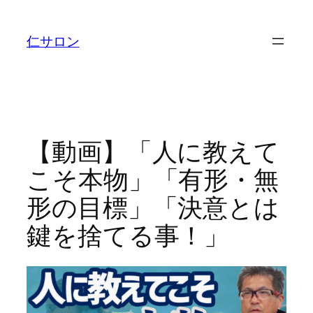
内
容
仁サロン
を
ス
キ
ッ
プ
【動画】「人に教えて
こそ本物」「有形・無
形の目標」「決意とは
鍵を捨てる事！」