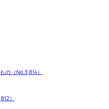
（No.3,814）
,812）