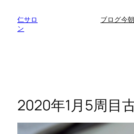
内
容
仁サロ
ブログ
今
を
ン
ス
キ
ッ
プ
2020年1月5周