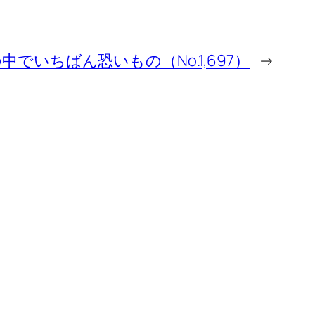
中でいちばん恐いもの（No.1,697）
→