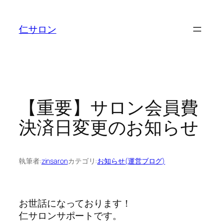
内
容
仁サロン
を
ス
キ
ッ
プ
【重要】サロン会員費
決済日変更のお知らせ
執筆者:
zinsaron
カテゴリ:
お知らせ(運営ブログ)
お世話になっております！
仁サロンサポートです。