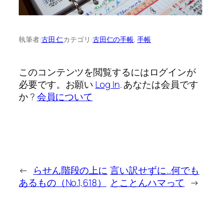
執筆者:
古田 仁
カテゴリ:
古田仁の手帳
, 
手帳
このコンテンツを閲覧するにはログインが
必要です。お願い
Log In
. あなたは会員です
か ?
会員について
←
らせん階段の上に
言い訳せずに…何でも
あるもの（No.1,618）
とことんハマって
→