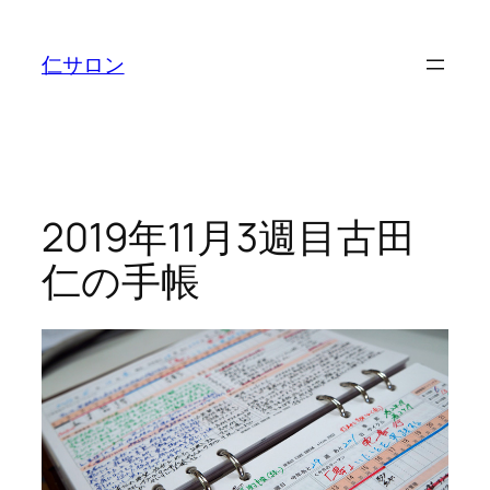
内
容
仁サロン
を
ス
キ
ッ
プ
2019年11月3週目古田
仁の手帳