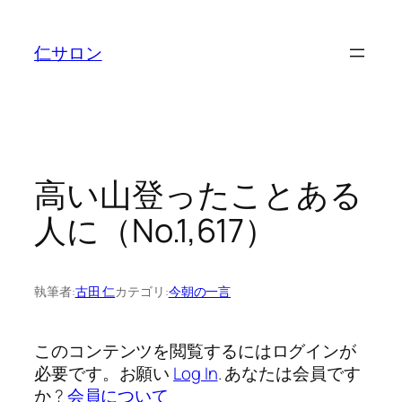
内
容
仁サロン
を
ス
キ
ッ
プ
高い山登ったことある
人に（No.1,617）
執筆者:
古田 仁
カテゴリ:
今朝の一言
このコンテンツを閲覧するにはログインが
必要です。お願い
Log In
. あなたは会員です
か ?
会員について