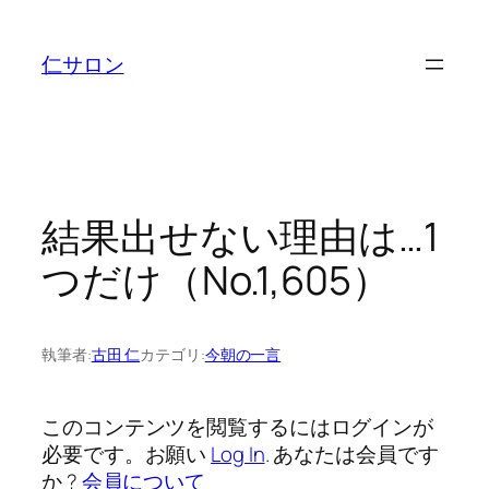
内
容
仁サロン
を
ス
キ
ッ
プ
結果出せない理由は…1
つだけ（No.1,605）
執筆者:
古田 仁
カテゴリ:
今朝の一言
このコンテンツを閲覧するにはログインが
必要です。お願い
Log In
. あなたは会員です
か ?
会員について