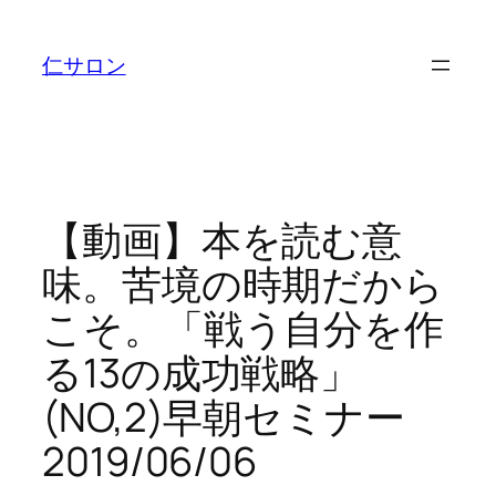
内
容
仁サロン
を
ス
キ
ッ
プ
【動画】本を読む意
味。苦境の時期だから
こそ。「戦う自分を作
る13の成功戦略」
(NO,2)早朝セミナー
2019/06/06