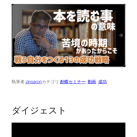
執筆者:
zinsaron
カテゴリ:
創蝶セミナー
, 
動画
, 
成功
ダイジェスト