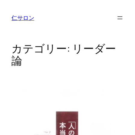
内
容
仁サロン
を
ス
キ
ッ
カテゴリー:
リーダー
プ
論