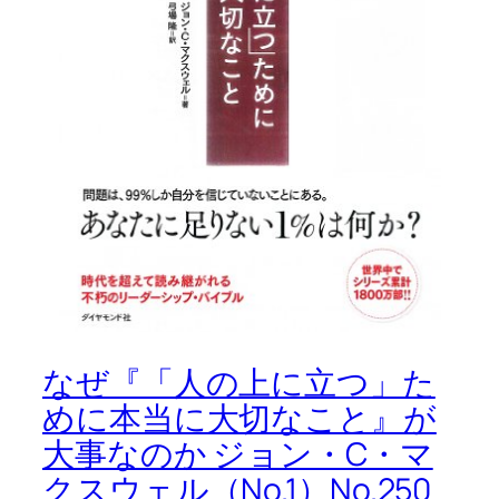
なぜ『「人の上に立つ」た
めに本当に大切なこと』が
大事なのか ジョン・C・マ
クスウェル（No.1）No.250