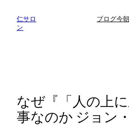
内
容
仁サロ
ブログ
今
を
ン
ス
キ
ッ
プ
なぜ『「人の上に
事なのか ジョン・C