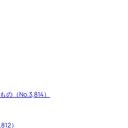
（No.3,814）
,812）