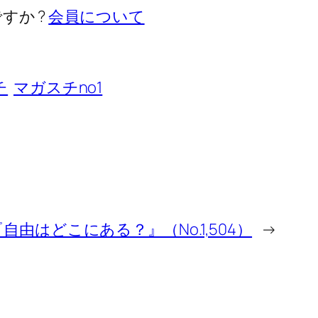
すか ?
会員について
チ
マガスチno1
『自由はどこにある？』（No.1,504）
→