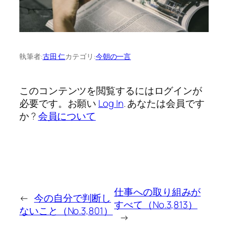
執筆者:
古田 仁
カテゴリ:
今朝の一言
このコンテンツを閲覧するにはログインが
必要です。お願い
Log In
. あなたは会員です
か ?
会員について
仕事への取り組みが
←
今の自分で判断し
すべて（No.3,813）
ないこと（No.3,801）
→