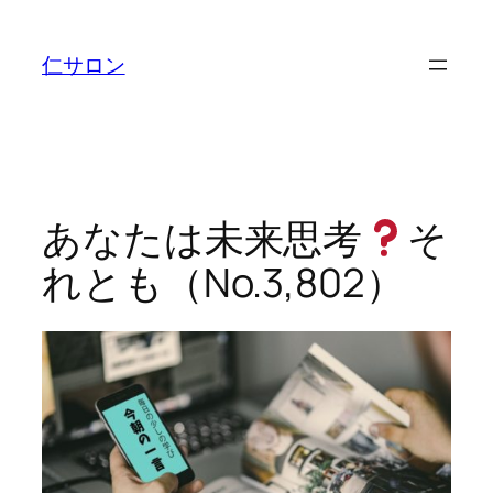
内
容
仁サロン
を
ス
キ
ッ
プ
あなたは未来思考
そ
れとも（No.3,802）