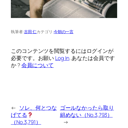
執筆者:
古田 仁
カテゴリ:
今朝の一言
このコンテンツを閲覧するにはログインが
必要です。お願い
Log In
. あなたは会員です
か ?
会員について
←
ソレ、何とつな
ゴールなかったら取り
げてる
組めない（No.3,793）
（No.3,791）
→