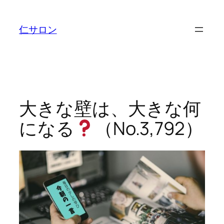
内
容
仁サロン
を
ス
キ
ッ
プ
大きな壁は、大きな何
になる
（No.3,792）