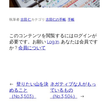
執筆者:
古田 仁
カテゴリ:
古田仁の手帳
, 
手帳
このコンテンツを閲覧するにはログインが
必要です。お願い
Log In
. あなたは会員です
か ?
会員について
←
登りたい山を決
ネガティブな人がもっ
めること
ているもの
（No.3,503）
（No.3,504）
→