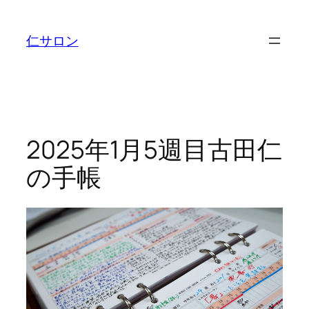
内
容
仁サロン
を
ス
キ
ッ
プ
2025年1月5週目古田仁
の手帳