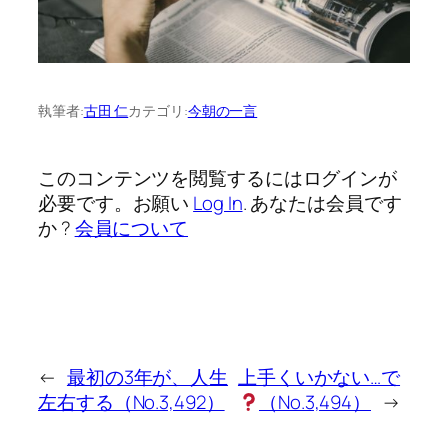
執筆者:
古田 仁
カテゴリ:
今朝の一言
このコンテンツを閲覧するにはログインが
必要です。お願い
Log In
. あなたは会員です
か ?
会員について
←
最初の3年が、人生
上手くいかない…で
左右する（No.3,492）
（No.3,494）
→