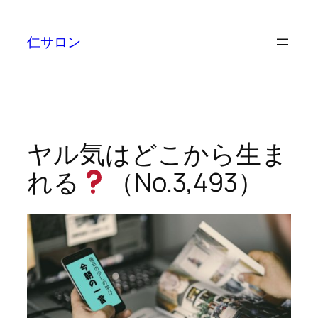
内
容
仁サロン
を
ス
キ
ッ
プ
ヤル気はどこから生ま
れる
（No.3,493）