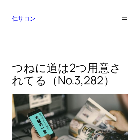
内
容
仁サロン
を
ス
キ
ッ
プ
つねに道は2つ用意さ
れてる（No.3,282）