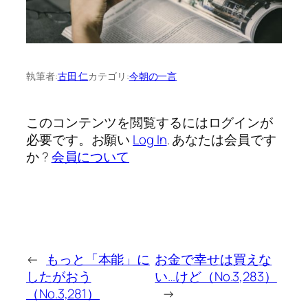
執筆者:
古田 仁
カテゴリ:
今朝の一言
このコンテンツを閲覧するにはログインが
必要です。お願い
Log In
. あなたは会員です
か ?
会員について
←
もっと「本能」に
お金で幸せは買えな
したがおう
い…けど（No.3,283）
（No.3,281）
→