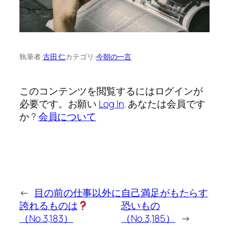
執筆者:
古田 仁
カテゴリ:
今朝の一言
このコンテンツを閲覧するにはログインが
必要です。お願い
Log In
. あなたは会員です
か ?
会員について
←
目の前の仕事以外に
自己満足がもたらす
誇れるものは
恐いもの
（No.3,183）
（No.3,185）
→