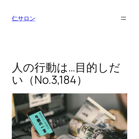
内
容
仁サロン
を
ス
キ
ッ
プ
人の行動は…目的しだ
い（No.3,184）