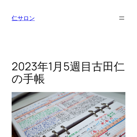
内
容
仁サロン
を
ス
キ
ッ
プ
2023年1月5週目古田仁
の手帳