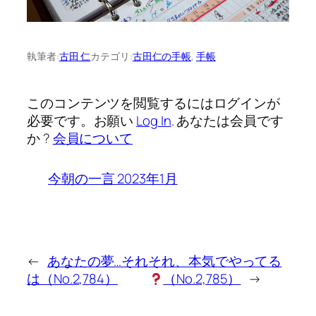
執筆者:
古田 仁
カテゴリ:
古田仁の手帳
, 
手帳
このコンテンツを閲覧するにはログインが
必要です。お願い
Log In
. あなたは会員です
か ?
会員について
今朝の一言 2023年1月
←
あなたの夢…それ
それ、本気でやってる
は（No.2,784）
（No.2,785）
→