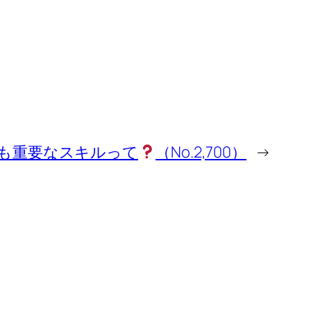
も重要なスキルって
（No.2,700）
→