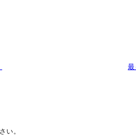
）
最
さい。