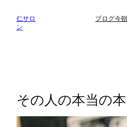
内
容
仁サロ
ブログ
今
を
ン
ス
キ
ッ
プ
その人の本当の本当