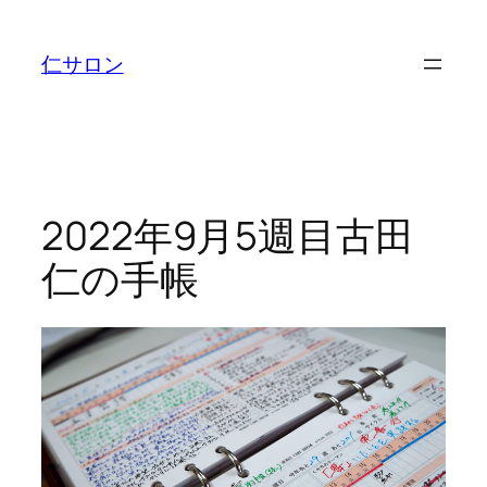
内
容
仁サロン
を
ス
キ
ッ
プ
2022年9月5週目古田
仁の手帳