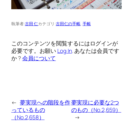
執筆者:
古田 仁
カテゴリ:
古田仁の手帳
, 
手帳
このコンテンツを閲覧するにはログインが
必要です。お願い
Log In
. あなたは会員です
か ?
会員について
←
夢実現への階段を作
夢実現に必要な2つ
っているもの
のもの（No.2,659）
（No.2,658）
→