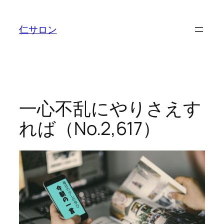
内
容
仁サロン
を
ス
キ
ッ
プ
一心不乱にやりさえす
れば（No.2,617）