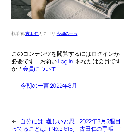
執筆者:
古田 仁
カテゴリ:
今朝の一言
このコンテンツを閲覧するにはログインが
必要です。お願い
Log In
. あなたは会員です
か ?
会員について
今朝の一言 2022年8月
←
自分には…難しいと思
2022年8月3週目
ってることは（No.2,616）
古田仁の手帳
→