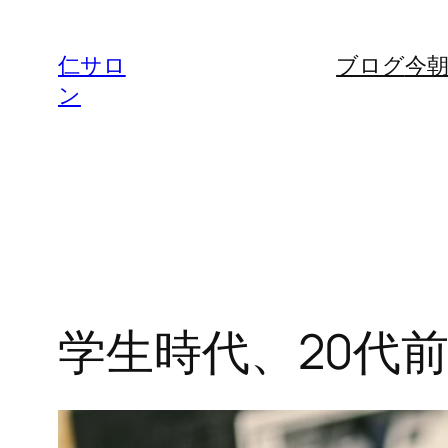
内
容
仁サロ
ブログ
今
を
ン
ス
キ
ッ
プ
学生時代、20代前