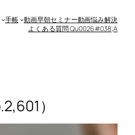
手帳
動画
早朝セミナー動画
悩み解決
よくある質問 Qu0026#038;A
,601）