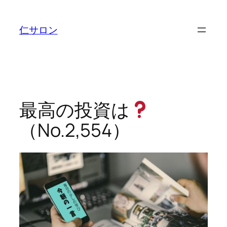
内
容
仁サロン
を
ス
キ
ッ
プ
最高の投資は
（No.2,554）