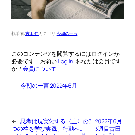
執筆者:
古田 仁
カテゴリ:
今朝の一言
このコンテンツを閲覧するにはログインが
必要です。お願い
Log In
. あなたは会員です
か ?
会員について
今朝の一言 2022年6月
←
思考は現実化する〈上〉の3
2022年6月
つの柱を学び実践、行動へ。
3週目古田