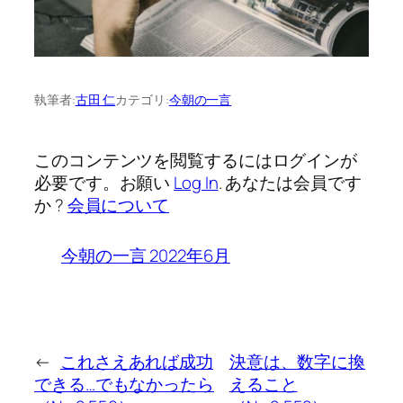
執筆者:
古田 仁
カテゴリ:
今朝の一言
このコンテンツを閲覧するにはログインが
必要です。お願い
Log In
. あなたは会員です
か ?
会員について
今朝の一言 2022年6月
←
これさえあれば成功
決意は、数字に換
できる…でもなかったら
えること