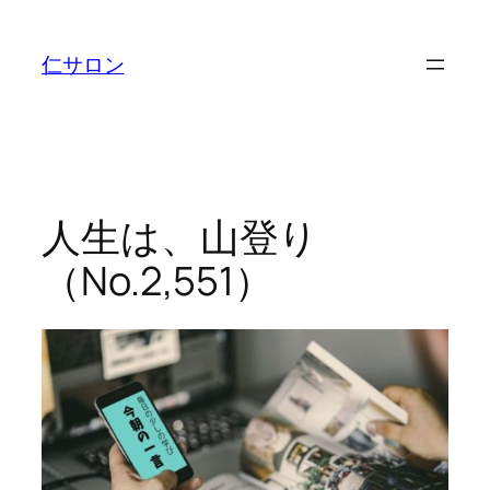
内
容
仁サロン
を
ス
キ
ッ
プ
人生は、山登り
（No.2,551）