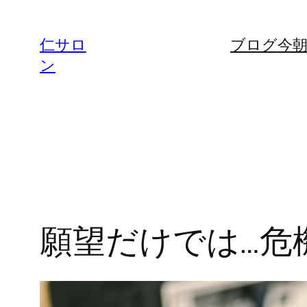
内
容
仁サロ
ブログ
今
を
ン
ス
キ
ッ
プ
願望だけでは…危機