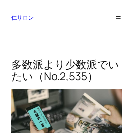
内
容
仁サロン
を
ス
キ
ッ
プ
多数派より少数派でい
たい（No.2,535）