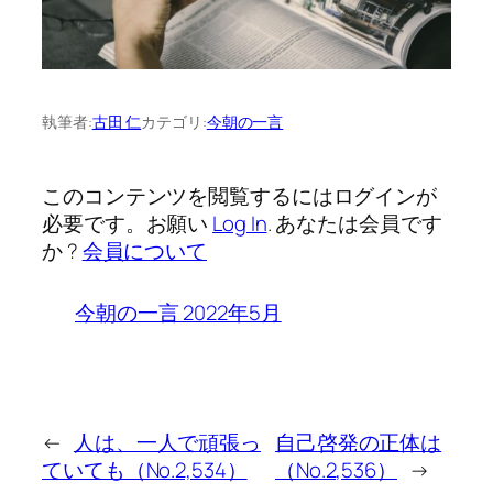
執筆者:
古田 仁
カテゴリ:
今朝の一言
このコンテンツを閲覧するにはログインが
必要です。お願い
Log In
. あなたは会員です
か ?
会員について
今朝の一言 2022年5月
←
人は、一人で頑張っ
自己啓発の正体は
ていても（No.2,534）
（No.2,536）
→