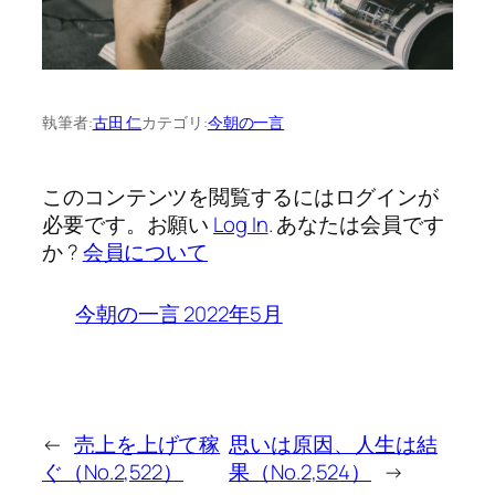
執筆者:
古田 仁
カテゴリ:
今朝の一言
このコンテンツを閲覧するにはログインが
必要です。お願い
Log In
. あなたは会員です
か ?
会員について
今朝の一言 2022年5月
←
売上を上げて稼
思いは原因、人生は結
ぐ（No.2,522）
果（No.2,524）
→