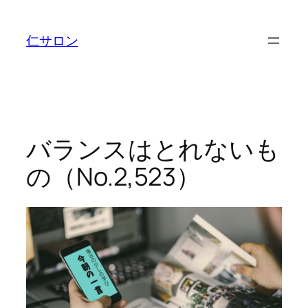
内
容
仁サロン
を
ス
キ
ッ
プ
バランスはとれないも
の（No.2,523）