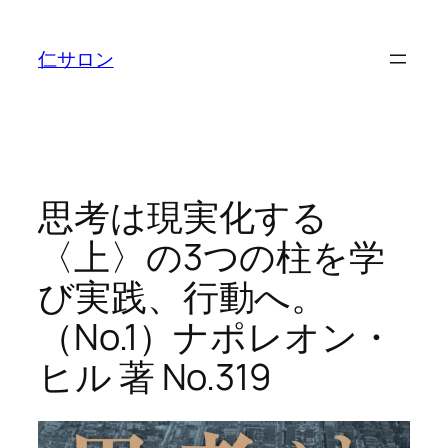
内
容
仁サロン
を
ス
キ
ッ
プ
思考は現実化する
〈上〉の3つの柱を学
び実践、行動へ。
（No.1）ナポレオン・
ヒル 著 No.319