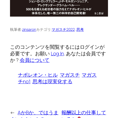
執筆者:
zinsaron
カテゴリ:
マガスチ2022
, 
思考
このコンテンツを閲覧するにはログインが
必要です。お願い
Log In
. あなたは会員です
か ?
会員について
ナポレオン・ヒル
マガスチ
マガス
チno1
思考は現実化する
←
AかBか、ではうま
報酬以上の仕事して